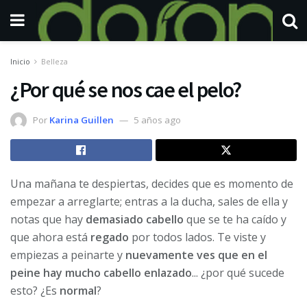
Inicio
Belleza
¿Por qué se nos cae el pelo?
Por
Karina Guillen
5 años ago
Una mañana te despiertas, decides que es momento de
empezar a arreglarte; entras a la ducha, sales de ella y
notas que hay
demasiado cabello
que se te ha caído y
que ahora está
regado
por todos lados. Te viste y
empiezas a peinarte y
nuevamente ves que en el
peine hay mucho cabello enlazado
... ¿por qué sucede
esto? ¿Es
normal
?