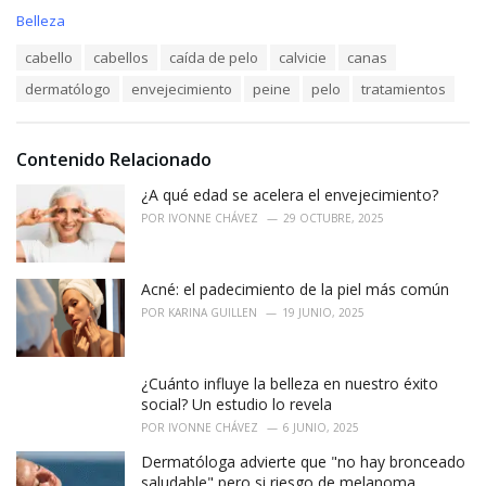
C
Belleza
a
T
cabello
cabellos
caída de pelo
calvicie
canas
t
a
e
dermatólogo
envejecimiento
peine
pelo
tratamientos
g
g
s
o
:
r
i
Contenido Relacionado
e
¿A qué edad se acelera el envejecimiento?
s
:
POR
IVONNE CHÁVEZ
29 OCTUBRE, 2025
Acné: el padecimiento de la piel más común
POR
KARINA GUILLEN
19 JUNIO, 2025
¿Cuánto influye la belleza en nuestro éxito
social? Un estudio lo revela
POR
IVONNE CHÁVEZ
6 JUNIO, 2025
Dermatóloga advierte que "no hay bronceado
saludable" pero si riesgo de melanoma