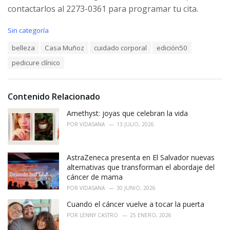
contactarlos al 2273-0361 para programar tu cita.
C
Sin categoría
a
T
belleza
Casa Muñoz
cuidado corporal
edición50
t
a
e
pedicure clínico
g
g
s
o
:
r
i
Contenido Relacionado
e
Amethyst: joyas que celebran la vida
s
:
POR
VIDASANA
13 JULIO, 2026
AstraZeneca presenta en El Salvador nuevas
alternativas que transforman el abordaje del
cáncer de mama
POR
VIDASANA
30 JUNIO, 2026
Cuando el cáncer vuelve a tocar la puerta
POR
LENNY CASTRO
25 ENERO, 2026