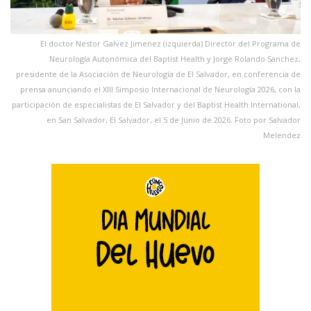
El doctor Nestor Galvez Jimenez (izquierda) Director del Programa de
Neurología Autonómica del Baptist Health y Jorge Rolando Sanchez,
presidente de la Asociación de Neurología de El Salvador, en conferencia de
prensa anunciando el XIII Simposio Internacional de Neurología 2026, con la
participación de especialistas de El Salvador y del Baptist Health International,
en San Salvador, El Salvador, el 5 de Junio de 2026. Foto por Salvador
Melendez