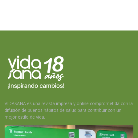
VIDASANA es una revista impresa y online comprometida con la
difusión de buenos hábitos de salud para contribuir con un
mejor estilo de vida.