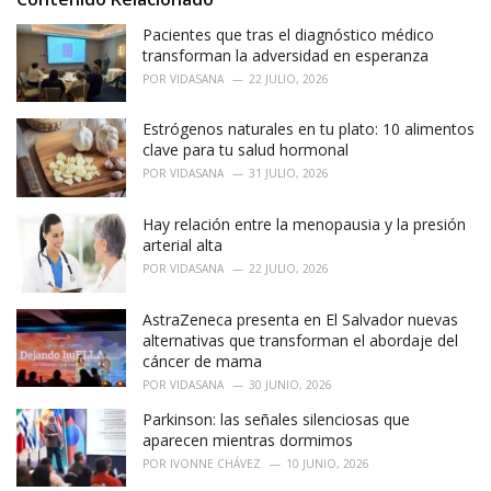
g
o
Pacientes que tras el diagnóstico médico
r
transforman la adversidad en esperanza
i
POR
VIDASANA
22 JULIO, 2026
e
s
Estrógenos naturales en tu plato: 10 alimentos
:
clave para tu salud hormonal
POR
VIDASANA
31 JULIO, 2026
Hay relación entre la menopausia y la presión
arterial alta
POR
VIDASANA
22 JULIO, 2026
AstraZeneca presenta en El Salvador nuevas
alternativas que transforman el abordaje del
cáncer de mama
POR
VIDASANA
30 JUNIO, 2026
Parkinson: las señales silenciosas que
aparecen mientras dormimos
POR
IVONNE CHÁVEZ
10 JUNIO, 2026