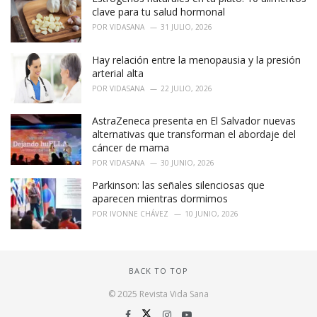
clave para tu salud hormonal
POR
VIDASANA
31 JULIO, 2026
Hay relación entre la menopausia y la presión
arterial alta
POR
VIDASANA
22 JULIO, 2026
AstraZeneca presenta en El Salvador nuevas
alternativas que transforman el abordaje del
cáncer de mama
POR
VIDASANA
30 JUNIO, 2026
Parkinson: las señales silenciosas que
aparecen mientras dormimos
POR
IVONNE CHÁVEZ
10 JUNIO, 2026
BACK TO TOP
© 2025 Revista Vida Sana