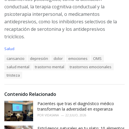
conductual, la terapia cognitiva conductual y la
psicoterapia interpersonal, o medicamentos
antidepresivos, como los inhibidores selectivos de la
recaptación de serotonina y los antidepresivos
tricíclicos.
C
Salud
a
T
cansancio
depresión
dolor
emociones
OMS
t
a
e
salud mental
trastorno mental
trastornos emocionales
g
g
s
o
tristeza
:
r
i
e
Contenido Relacionado
s
:
Pacientes que tras el diagnóstico médico
transforman la adversidad en esperanza
POR
VIDASANA
22 JULIO, 2026
Estrógenos naturales en tu plato: 10 alimentos