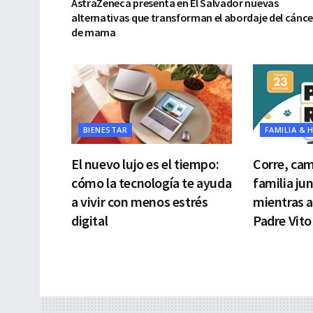
AstraZeneca presenta en El Salvador nuevas
alternativas que transforman el abordaje del cánce
de mama
BIENESTAR
FAMILIA & 
El nuevo lujo es el tiempo:
Corre, cam
cómo la tecnología te ayuda
familia ju
a vivir con menos estrés
mientras 
digital
Padre Vito