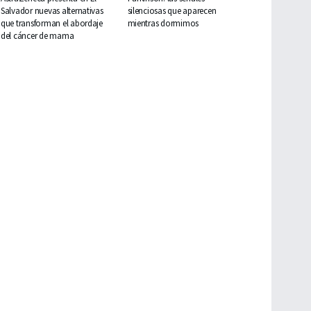
Salvador nuevas alternativas
silenciosas que aparecen
que transforman el abordaje
mientras dormimos
del cáncer de mama