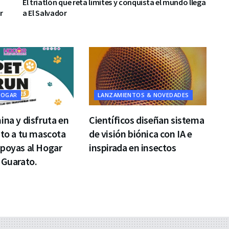
El triatlón que reta límites y conquista el mundo llega
r
a El Salvador
HOGAR
LANZAMIENTOS & NOVEDADES
ina y disfruta en
Científicos diseñan sistema
nto a tu mascota
de visión biónica con IA e
apoyas al Hogar
inspirada en insectos
 Guarato.