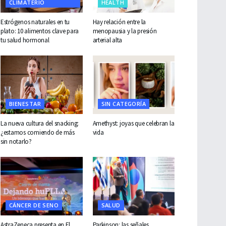
CLIMATERIO
HEALTH
Estrógenos naturales en tu
Hay relación entre la
plato: 10 alimentos clave para
menopausia y la presión
tu salud hormonal
arterial alta
BIENESTAR
SIN CATEGORÍA
La nueva cultura del snacking:
Amethyst: joyas que celebran la
¿estamos comiendo de más
vida
sin notarlo?
CÁNCER DE SENO
SALUD
AstraZeneca presenta en El
Parkinson: las señales