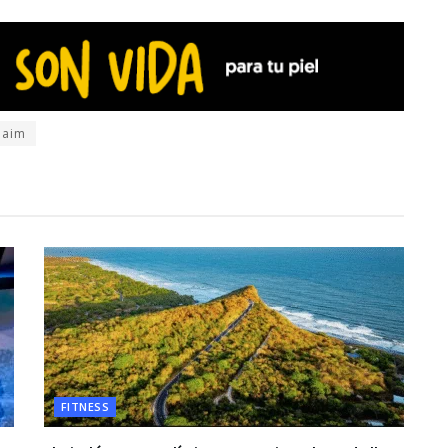
laim
FITNESS