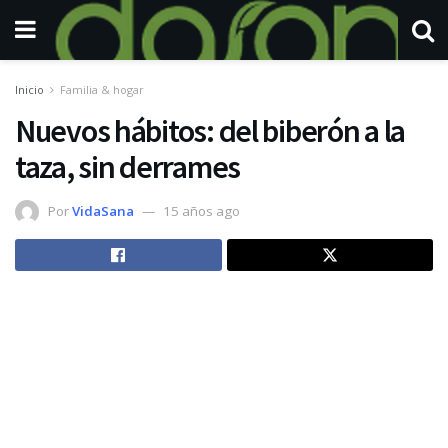
Inicio
Familia & hogar
Nuevos hábitos: del biberón a la
taza, sin derrames
Por
VidaSana
15 años ago