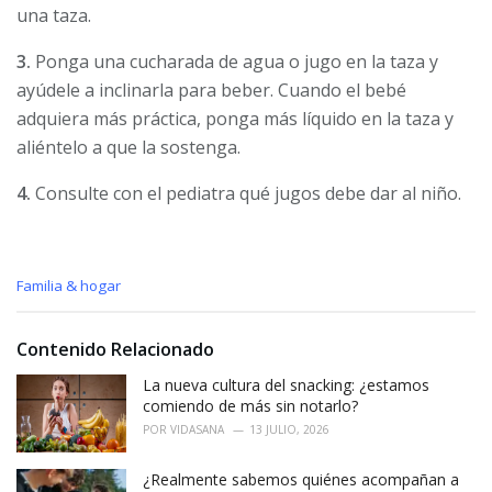
una taza.
3.
Ponga una cucharada de agua o jugo en la taza y
ayúdele a inclinarla para beber. Cuando el bebé
adquiera más práctica, ponga más líquido en la taza y
aliéntelo a que la sostenga.
4.
Consulte con el pediatra qué jugos debe dar al niño.
C
Familia & hogar
a
t
e
Contenido Relacionado
g
o
La nueva cultura del snacking: ¿estamos
r
comiendo de más sin notarlo?
i
POR
VIDASANA
13 JULIO, 2026
e
s
¿Realmente sabemos quiénes acompañan a
: