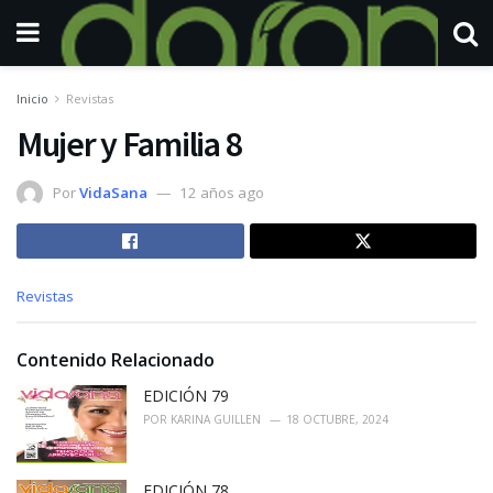
Inicio
Revistas
Mujer y Familia 8
Por
VidaSana
12 años ago
C
Revistas
a
t
e
Contenido Relacionado
g
o
EDICIÓN 79
r
POR
KARINA GUILLEN
18 OCTUBRE, 2024
i
e
s
EDICIÓN 78