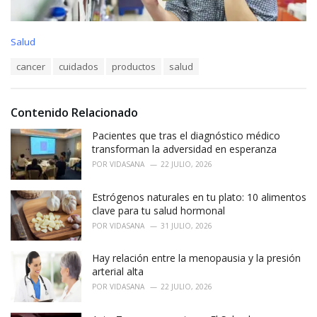
C
Salud
a
T
cancer
cuidados
productos
salud
t
a
e
g
g
s
o
Contenido Relacionado
:
r
i
Pacientes que tras el diagnóstico médico
e
transforman la adversidad en esperanza
s
POR
VIDASANA
22 JULIO, 2026
:
Estrógenos naturales en tu plato: 10 alimentos
clave para tu salud hormonal
POR
VIDASANA
31 JULIO, 2026
Hay relación entre la menopausia y la presión
arterial alta
POR
VIDASANA
22 JULIO, 2026