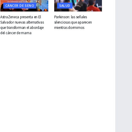
CÁNCER DE SENO
SALUD
AstraZeneca presenta en El
Parkinson: las señales
Salvador nuevas alternativas
silenciosas que aparecen
que transforman el abordaje
mientras dormimos
del cáncer de mama