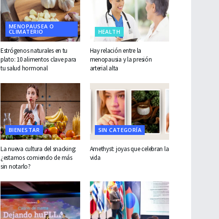
MENOPAUSEA O
CLIMATERIO
HEALTH
Estrógenos naturales en tu
Hay relación entre la
plato: 10 alimentos clave para
menopausia y la presión
tu salud hormonal
arterial alta
BIENESTAR
SIN CATEGORÍA
La nueva cultura del snacking:
Amethyst: joyas que celebran la
¿estamos comiendo de más
vida
sin notarlo?