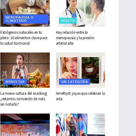
MENOPAUSEA O
CLIMATERIO
HEALTH
Estrógenos naturales en tu
Hay relación entre la
plato: 10 alimentos clave para
menopausia y la presión
tu salud hormonal
arterial alta
BIENESTAR
SIN CATEGORÍA
La nueva cultura del snacking:
Amethyst: joyas que celebran la
¿estamos comiendo de más
vida
sin notarlo?