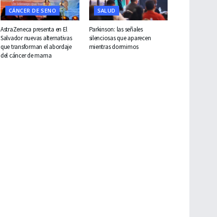
CÁNCER DE SENO
SALUD
AstraZeneca presenta en El
Parkinson: las señales
Salvador nuevas alternativas
silenciosas que aparecen
que transforman el abordaje
mientras dormimos
del cáncer de mama