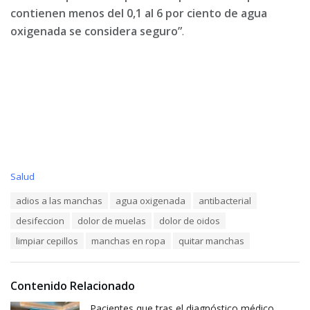
contienen menos del 0,1 al 6 por ciento de agua
oxigenada se considera seguro”
.
C
Salud
a
T
adios a las manchas
agua oxigenada
antibacterial
t
a
e
desifeccion
dolor de muelas
dolor de oidos
g
g
s
o
limpiar cepillos
manchas en ropa
quitar manchas
:
r
i
e
Contenido Relacionado
s
:
Pacientes que tras el diagnóstico médico