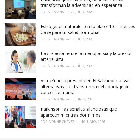
transforman la adversidad en esperanza
POR
VIDASANA
22 JULIO, 2026
Estrógenos naturales en tu plato: 10 alimentos
clave para tu salud hormonal
POR
VIDASANA
31 JULIO, 2026
Hay relación entre la menopausia y la presión
arterial alta
POR
VIDASANA
22 JULIO, 2026
AstraZeneca presenta en El Salvador nuevas
alternativas que transforman el abordaje del
cáncer de mama
POR
VIDASANA
30 JUNIO, 2026
Parkinson: las señales silenciosas que
aparecen mientras dormimos
POR
IVONNE CHÁVEZ
10 JUNIO, 2026