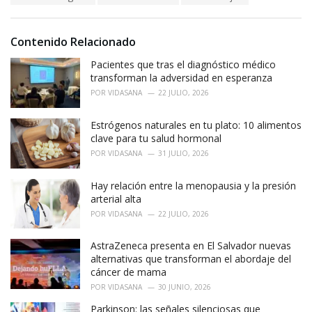
a
e
g
g
s
o
Contenido Relacionado
:
r
i
Pacientes que tras el diagnóstico médico
e
transforman la adversidad en esperanza
s
POR
VIDASANA
22 JULIO, 2026
:
Estrógenos naturales en tu plato: 10 alimentos
clave para tu salud hormonal
POR
VIDASANA
31 JULIO, 2026
Hay relación entre la menopausia y la presión
arterial alta
POR
VIDASANA
22 JULIO, 2026
AstraZeneca presenta en El Salvador nuevas
alternativas que transforman el abordaje del
cáncer de mama
POR
VIDASANA
30 JUNIO, 2026
Parkinson: las señales silenciosas que