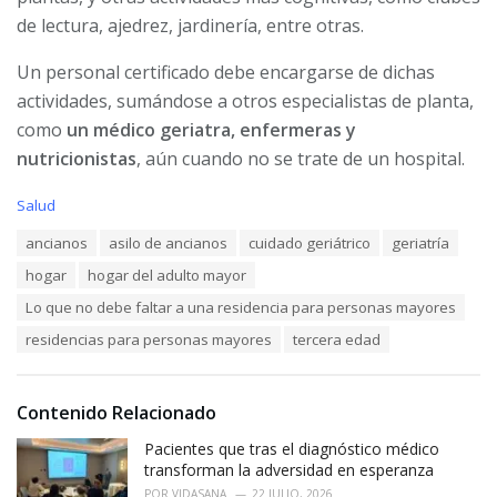
de lectura, ajedrez, jardinería, entre otras.
Un personal certificado debe encargarse de dichas
actividades, sumándose a otros especialistas de planta,
como
un médico geriatra, enfermeras y
nutricionistas
, aún cuando no se trate de un hospital.
C
Salud
a
T
ancianos
asilo de ancianos
cuidado geriátrico
geriatría
t
a
e
hogar
hogar del adulto mayor
g
g
s
o
Lo que no debe faltar a una residencia para personas mayores
:
r
residencias para personas mayores
tercera edad
i
e
s
:
Contenido Relacionado
Pacientes que tras el diagnóstico médico
transforman la adversidad en esperanza
POR
VIDASANA
22 JULIO, 2026