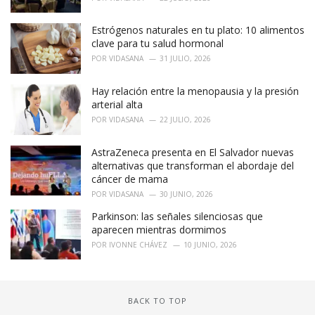
Estrógenos naturales en tu plato: 10 alimentos
clave para tu salud hormonal
POR
VIDASANA
31 JULIO, 2026
Hay relación entre la menopausia y la presión
arterial alta
POR
VIDASANA
22 JULIO, 2026
AstraZeneca presenta en El Salvador nuevas
alternativas que transforman el abordaje del
cáncer de mama
POR
VIDASANA
30 JUNIO, 2026
Parkinson: las señales silenciosas que
aparecen mientras dormimos
POR
IVONNE CHÁVEZ
10 JUNIO, 2026
BACK TO TOP