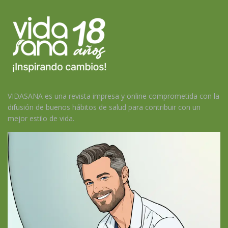
VIDASANA es una revista impresa y online comprometida con la
difusión de buenos hábitos de salud para contribuir con un
mejor estilo de vida.