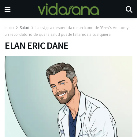
Inicio
Salud
La trágica despedida de un ícono de 'Grey's Anatomy':
un recordatorio de que la salud puede fallarnos a cualquiera
ELAN ERIC DANE