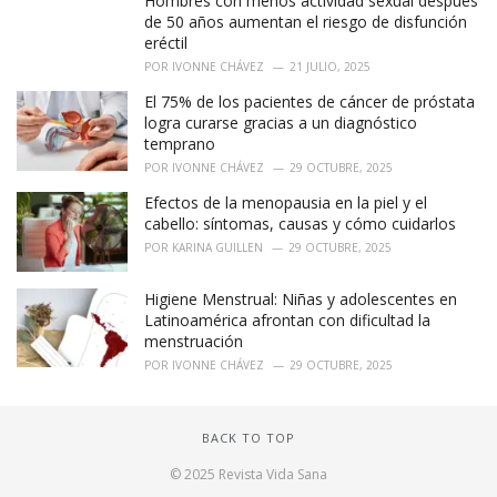
Hombres con menos actividad sexual después
de 50 años aumentan el riesgo de disfunción
eréctil
POR
IVONNE CHÁVEZ
21 JULIO, 2025
El 75% de los pacientes de cáncer de próstata
logra curarse gracias a un diagnóstico
temprano
POR
IVONNE CHÁVEZ
29 OCTUBRE, 2025
Efectos de la menopausia en la piel y el
cabello: síntomas, causas y cómo cuidarlos
POR
KARINA GUILLEN
29 OCTUBRE, 2025
Higiene Menstrual: Niñas y adolescentes en
Latinoamérica afrontan con dificultad la
menstruación
POR
IVONNE CHÁVEZ
29 OCTUBRE, 2025
BACK TO TOP
© 2025 Revista Vida Sana