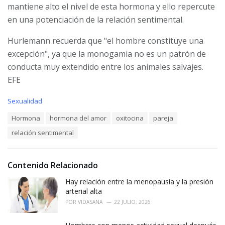
mantiene alto el nivel de esta hormona y ello repercute
en una potenciación de la relación sentimental.
Hurlemann recuerda que "el hombre constituye una
excepción", ya que la monogamia no es un patrón de
conducta muy extendido entre los animales salvajes.
EFE
C
Sexualidad
a
T
Hormona
hormona del amor
oxitocina
pareja
t
a
e
relación sentimental
g
g
s
o
:
r
i
Contenido Relacionado
e
Hay relación entre la menopausia y la presión
s
:
arterial alta
POR
VIDASANA
22 JULIO, 2026