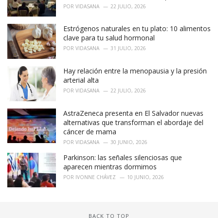
i
POR
VIDASANA
22 JULIO, 2026
e
s
Estrógenos naturales en tu plato: 10 alimentos
:
clave para tu salud hormonal
POR
VIDASANA
31 JULIO, 2026
Hay relación entre la menopausia y la presión
arterial alta
POR
VIDASANA
22 JULIO, 2026
AstraZeneca presenta en El Salvador nuevas
alternativas que transforman el abordaje del
cáncer de mama
POR
VIDASANA
30 JUNIO, 2026
Parkinson: las señales silenciosas que
aparecen mientras dormimos
POR
IVONNE CHÁVEZ
10 JUNIO, 2026
BACK TO TOP