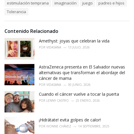
estimulación temprana
imaginación
juego
padres e hijos
g
g
s
o
Tolerancia
:
r
i
e
Contenido Relacionado
s
:
Amethyst: joyas que celebran la vida
POR
VIDASANA
13 JULIO, 2026
AstraZeneca presenta en El Salvador nuevas
alternativas que transforman el abordaje del
cáncer de mama
POR
VIDASANA
30 JUNIO, 2026
Cuando el cáncer vuelve a tocar la puerta
POR
LENNY CASTRO
25 ENERO, 2026
¡Hidrátate! evita golpes de calor!
POR
IVONNE CHÁVEZ
14 SEPTIEMBRE, 2025