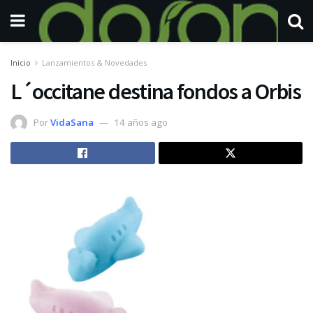
Inicio
Lanzamientos & Novedades
L´occitane destina fondos a Orbis
Por
VidaSana
14 años ago