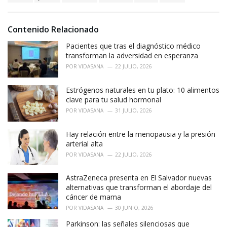
a
e
g
g
s
o
Contenido Relacionado
:
r
i
Pacientes que tras el diagnóstico médico
e
transforman la adversidad en esperanza
s
POR
VIDASANA
22 JULIO, 2026
:
Estrógenos naturales en tu plato: 10 alimentos
clave para tu salud hormonal
POR
VIDASANA
31 JULIO, 2026
Hay relación entre la menopausia y la presión
arterial alta
POR
VIDASANA
22 JULIO, 2026
AstraZeneca presenta en El Salvador nuevas
alternativas que transforman el abordaje del
cáncer de mama
POR
VIDASANA
30 JUNIO, 2026
Parkinson: las señales silenciosas que