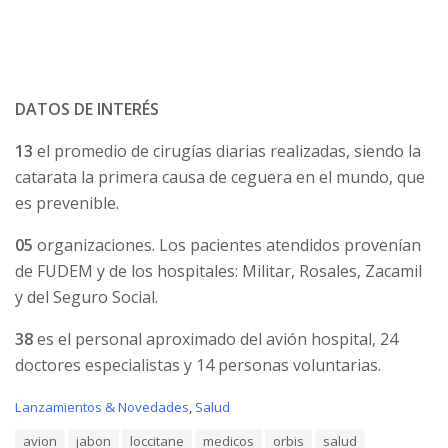
DATOS DE INTERÉS
13
el promedio de cirugías diarias realizadas, siendo la
catarata la primera causa de ceguera en el mundo, que
es prevenible.
05
organizaciones. Los pacientes atendidos provenían
de FUDEM y de los hospitales: Militar, Rosales, Zacamil
y del Seguro Social.
38
es el personal aproximado del avión hospital, 24
doctores especialistas y 14 personas voluntarias.
C
Lanzamientos & Novedades
,
Salud
a
T
avion
jabon
loccitane
medicos
orbis
salud
t