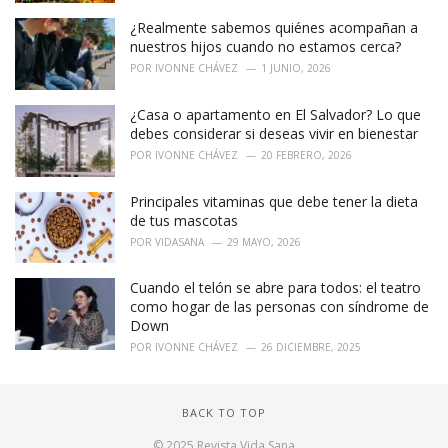
¿Realmente sabemos quiénes acompañan a
nuestros hijos cuando no estamos cerca?
POR
IVONNE CHÁVEZ
1 JUNIO, 2026
¿Casa o apartamento en El Salvador? Lo que
debes considerar si deseas vivir en bienestar
POR
IVONNE CHÁVEZ
20 FEBRERO, 2026
Principales vitaminas que debe tener la dieta
de tus mascotas
POR
VIDASANA
29 MAYO, 2026
Cuando el telón se abre para todos: el teatro
como hogar de las personas con síndrome de
Down
POR
IVONNE CHÁVEZ
26 DICIEMBRE, 2025
BACK TO TOP
© 2025 Revista Vida Sana