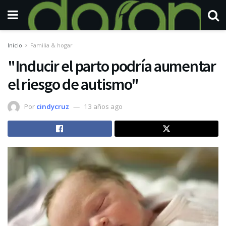
Inicio
Familia & hogar
"Inducir el parto podría aumentar
el riesgo de autismo"
Por
cindycruz
13 años ago