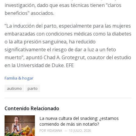
investigación, dado que esas técnicas tienen "claros
beneficios" asociados.
"La inducción del parto, especialmente para las mujeres
embarazadas con condiciones médicas como la diabetes
o la alta presión sanguínea, ha reducido
significativamente el riesgo de dar a luz a un feto
muerto", apuntó Chad A. Grotegrut, coautor del estudio
en la Universidad de Duke. EFE
C
Familia & hogar
a
T
autismo
parto
t
a
e
g
g
s
o
Contenido Relacionado
:
r
i
La nueva cultura del snacking: ¿estamos
e
comiendo de más sin notarlo?
s
POR
VIDASANA
13 JULIO, 2026
: