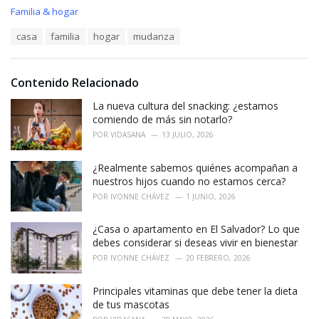
C
Familia & hogar
a
T
casa
familia
hogar
mudanza
t
a
e
g
g
s
o
Contenido Relacionado
:
r
i
La nueva cultura del snacking: ¿estamos
e
comiendo de más sin notarlo?
s
POR
VIDASANA
13 JULIO, 2026
:
¿Realmente sabemos quiénes acompañan a
nuestros hijos cuando no estamos cerca?
POR
IVONNE CHÁVEZ
1 JUNIO, 2026
¿Casa o apartamento en El Salvador? Lo que
debes considerar si deseas vivir en bienestar
POR
IVONNE CHÁVEZ
20 FEBRERO, 2026
Principales vitaminas que debe tener la dieta
de tus mascotas