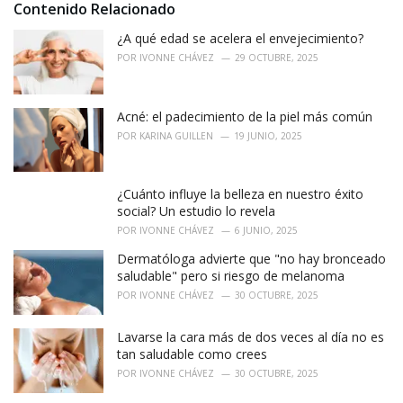
Contenido Relacionado
s
:
¿A qué edad se acelera el envejecimiento?
POR
IVONNE CHÁVEZ
29 OCTUBRE, 2025
Acné: el padecimiento de la piel más común
POR
KARINA GUILLEN
19 JUNIO, 2025
¿Cuánto influye la belleza en nuestro éxito
social? Un estudio lo revela
POR
IVONNE CHÁVEZ
6 JUNIO, 2025
Dermatóloga advierte que "no hay bronceado
saludable" pero si riesgo de melanoma
POR
IVONNE CHÁVEZ
30 OCTUBRE, 2025
Lavarse la cara más de dos veces al día no es
tan saludable como crees
POR
IVONNE CHÁVEZ
30 OCTUBRE, 2025