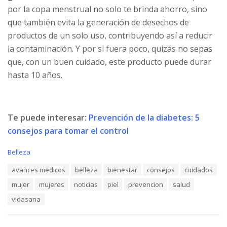
por la copa menstrual no solo te brinda ahorro, sino
que también evita la generación de desechos de
productos de un solo uso, contribuyendo así a reducir
la contaminación. Y por si fuera poco, quizás no sepas
que, con un buen cuidado, este producto puede durar
hasta 10 años.
Te puede interesar:
Prevención de la diabetes: 5
consejos para tomar el control
C
Belleza
a
T
avances medicos
belleza
bienestar
consejos
cuidados
t
a
e
mujer
mujeres
noticias
piel
prevencion
salud
g
g
s
o
vidasana
:
r
i
e