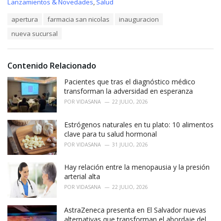
C
Lanzamientos & Novedades
,
Salud
a
T
apertura
farmacia san nicolas
inauguracion
t
a
e
nueva sucursal
g
g
s
o
:
r
i
Contenido Relacionado
e
Pacientes que tras el diagnóstico médico
s
:
transforman la adversidad en esperanza
POR
VIDASANA
22 JULIO, 2026
Estrógenos naturales en tu plato: 10 alimentos
clave para tu salud hormonal
POR
VIDASANA
31 JULIO, 2026
Hay relación entre la menopausia y la presión
arterial alta
POR
VIDASANA
22 JULIO, 2026
AstraZeneca presenta en El Salvador nuevas
alternativas que transforman el abordaje del