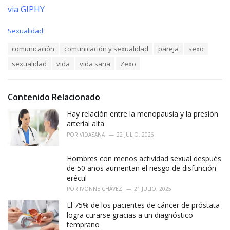
via GIPHY
C
Sexualidad
a
T
comunicación
comunicación y sexualidad
pareja
sexo
t
a
e
sexualidad
vida
vida sana
Zexo
g
g
s
o
:
r
i
Contenido Relacionado
e
Hay relación entre la menopausia y la presión
s
:
arterial alta
POR
VIDASANA
22 JULIO, 2026
Hombres con menos actividad sexual después
de 50 años aumentan el riesgo de disfunción
eréctil
POR
IVONNE CHÁVEZ
21 JULIO, 2025
El 75% de los pacientes de cáncer de próstata
logra curarse gracias a un diagnóstico
temprano