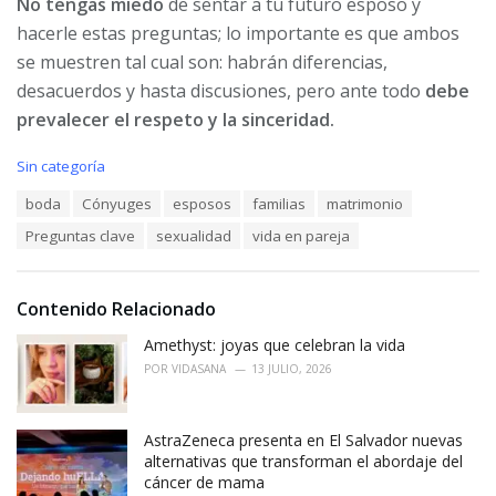
No tengas miedo
de sentar a tu futuro esposo y
hacerle estas preguntas; lo importante es que ambos
se muestren tal cual son: habrán diferencias,
desacuerdos y hasta discusiones, pero ante todo
debe
prevalecer el respeto y la sinceridad.
C
Sin categoría
a
T
boda
Cónyuges
esposos
familias
matrimonio
t
a
e
Preguntas clave
sexualidad
vida en pareja
g
g
s
o
:
r
i
Contenido Relacionado
e
Amethyst: joyas que celebran la vida
s
:
POR
VIDASANA
13 JULIO, 2026
AstraZeneca presenta en El Salvador nuevas
alternativas que transforman el abordaje del
cáncer de mama