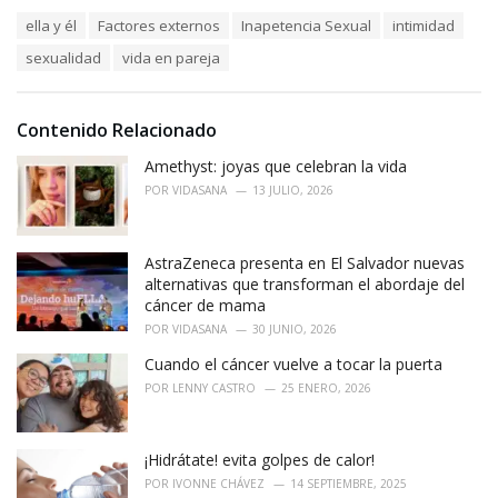
a
T
ella y él
Factores externos
Inapetencia Sexual
intimidad
t
a
e
sexualidad
vida en pareja
g
g
s
o
:
r
i
Contenido Relacionado
e
Amethyst: joyas que celebran la vida
s
:
POR
VIDASANA
13 JULIO, 2026
AstraZeneca presenta en El Salvador nuevas
alternativas que transforman el abordaje del
cáncer de mama
POR
VIDASANA
30 JUNIO, 2026
Cuando el cáncer vuelve a tocar la puerta
POR
LENNY CASTRO
25 ENERO, 2026
¡Hidrátate! evita golpes de calor!
POR
IVONNE CHÁVEZ
14 SEPTIEMBRE, 2025