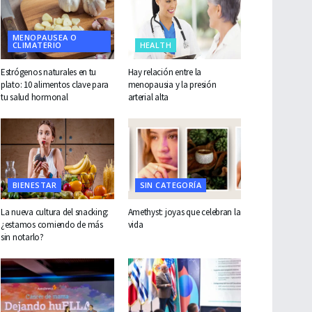
MENOPAUSEA O
CLIMATERIO
HEALTH
Estrógenos naturales en tu
Hay relación entre la
plato: 10 alimentos clave para
menopausia y la presión
tu salud hormonal
arterial alta
BIENESTAR
SIN CATEGORÍA
La nueva cultura del snacking:
Amethyst: joyas que celebran la
¿estamos comiendo de más
vida
sin notarlo?