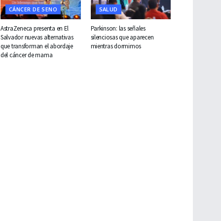
CÁNCER DE SENO
SALUD
AstraZeneca presenta en El
Parkinson: las señales
Salvador nuevas alternativas
silenciosas que aparecen
que transforman el abordaje
mientras dormimos
del cáncer de mama