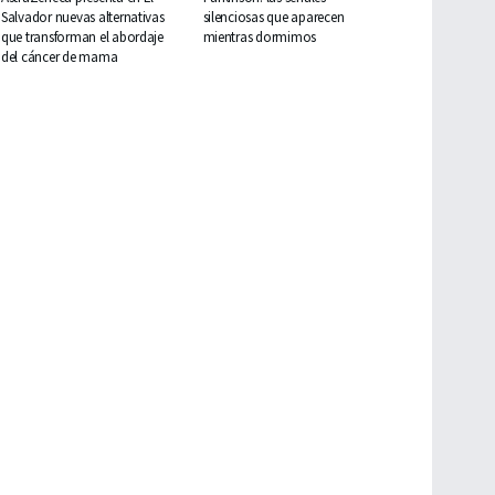
Salvador nuevas alternativas
silenciosas que aparecen
que transforman el abordaje
mientras dormimos
del cáncer de mama