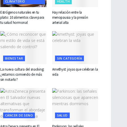
CLIMATERIO
HEALTH
Estrógenos naturales en tu
Hay relación entre la
plato: 10 alimentos clave para
menopausia y la presión
tu salud hormonal
arterial alta
BIENESTAR
SIN CATEGORÍA
La nueva cultura del snacking:
Amethyst: joyas que celebran la
¿estamos comiendo de más
vida
sin notarlo?
CÁNCER DE SENO
SALUD
AstraZeneca presenta en El
Parkinson: las señales