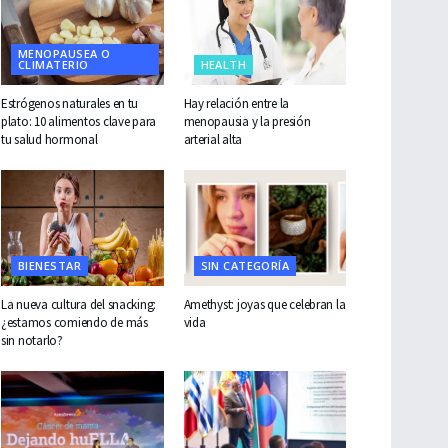
MENOPAUSEA O
CLIMATERIO
HEALTH
Estrógenos naturales en tu
Hay relación entre la
plato: 10 alimentos clave para
menopausia y la presión
tu salud hormonal
arterial alta
BIENESTAR
SIN CATEGORÍA
La nueva cultura del snacking:
Amethyst: joyas que celebran la
¿estamos comiendo de más
vida
sin notarlo?