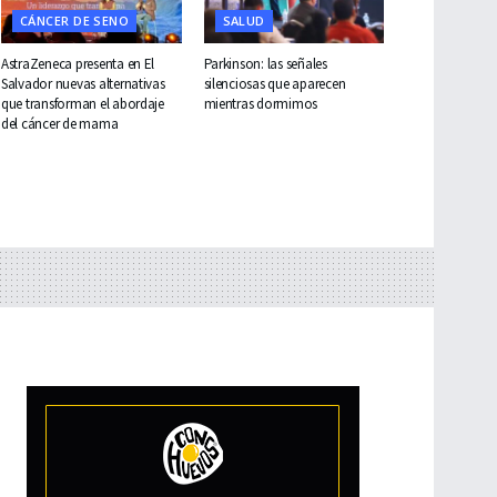
CÁNCER DE SENO
SALUD
AstraZeneca presenta en El
Parkinson: las señales
Salvador nuevas alternativas
silenciosas que aparecen
que transforman el abordaje
mientras dormimos
del cáncer de mama