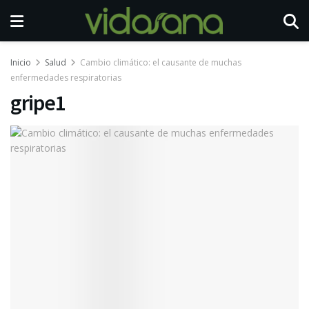
Inicio
Salud
Cambio climático: el causante de muchas
enfermedades respiratorias
gripe1