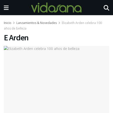
Inicio
Lanzamientos & Novedades
Elizabeth Arden celebra 100
años de belleza
E Arden