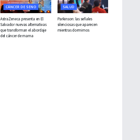
CÁNCER DE SENO
SALUD
AstraZeneca presenta en El
Parkinson: las señales
Salvador nuevas alternativas
silenciosas que aparecen
que transforman el abordaje
mientras dormimos
del cáncer de mama