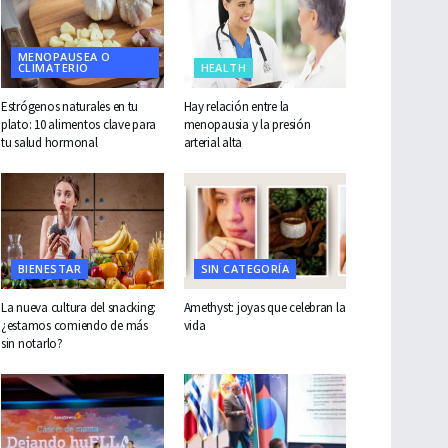
MENOPAUSEA O
CLIMATERIO
HEALTH
Estrógenos naturales en tu
Hay relación entre la
plato: 10 alimentos clave para
menopausia y la presión
tu salud hormonal
arterial alta
BIENESTAR
SIN CATEGORÍA
La nueva cultura del snacking:
Amethyst: joyas que celebran la
¿estamos comiendo de más
vida
sin notarlo?