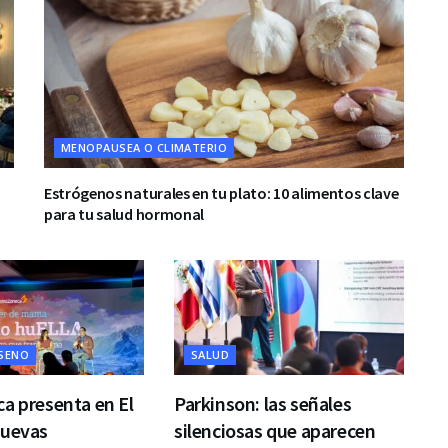
MENOPAUSEA O CLIMATERIO
Estrógenos naturales en tu plato: 10 alimentos clave
para tu salud hormonal
 SENO
SALUD
a presenta en El
Parkinson: las señales
nuevas
silenciosas que aparecen