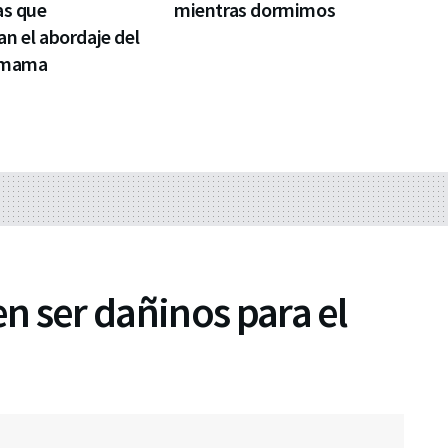
as que
mientras dormimos
n el abordaje del
 mama
n ser dañinos para el