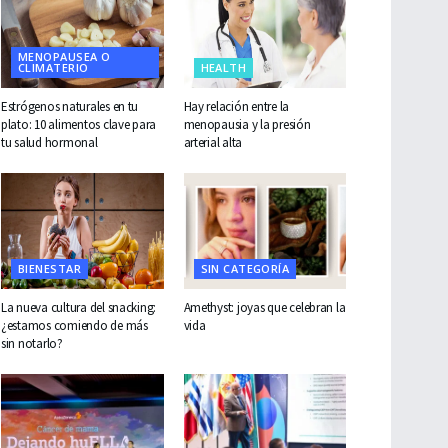
MENOPAUSEA O
CLIMATERIO
HEALTH
Estrógenos naturales en tu
Hay relación entre la
plato: 10 alimentos clave para
menopausia y la presión
tu salud hormonal
arterial alta
BIENESTAR
SIN CATEGORÍA
La nueva cultura del snacking:
Amethyst: joyas que celebran la
¿estamos comiendo de más
vida
sin notarlo?