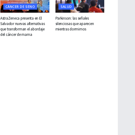
CÁNCER DE SENO
SALUD
AstraZeneca presenta en El
Parkinson: las señales
Salvador nuevas alternativas
silenciosas que aparecen
que transforman el abordaje
mientras dormimos
del cáncer de mama