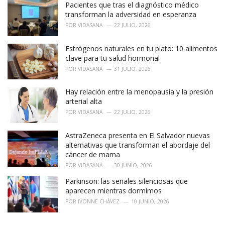
Pacientes que tras el diagnóstico médico
s
:
transforman la adversidad en esperanza
POR
VIDASANA
22 JULIO, 2026
Estrógenos naturales en tu plato: 10 alimentos
clave para tu salud hormonal
POR
VIDASANA
31 JULIO, 2026
Hay relación entre la menopausia y la presión
arterial alta
POR
VIDASANA
22 JULIO, 2026
AstraZeneca presenta en El Salvador nuevas
alternativas que transforman el abordaje del
cáncer de mama
POR
VIDASANA
30 JUNIO, 2026
Parkinson: las señales silenciosas que
aparecen mientras dormimos
POR
IVONNE CHÁVEZ
10 JUNIO, 2026