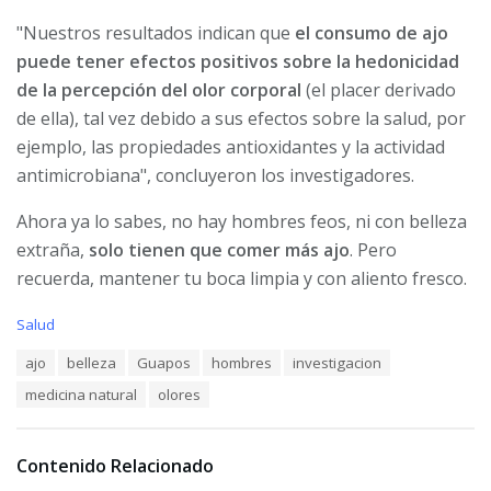
"Nuestros resultados indican que
el consumo de ajo
puede tener efectos positivos sobre la hedonicidad
de la percepción del olor corporal
(el placer derivado
de ella), tal vez debido a sus efectos sobre la salud, por
ejemplo, las propiedades antioxidantes y la actividad
antimicrobiana", concluyeron los investigadores.
Ahora ya lo sabes, no hay hombres feos, ni con belleza
extraña,
solo tienen que comer más ajo
. Pero
recuerda, mantener tu boca limpia y con aliento fresco.
C
Salud
a
T
ajo
belleza
Guapos
hombres
investigacion
t
a
e
medicina natural
olores
g
g
s
o
:
r
i
Contenido Relacionado
e