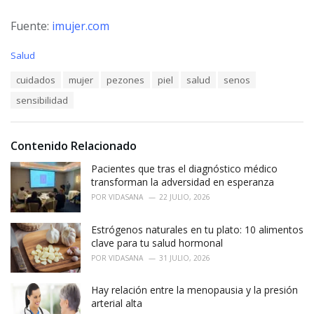
Fuente:
imujer.com
C
Salud
a
T
cuidados
mujer
pezones
piel
salud
senos
t
a
e
sensibilidad
g
g
s
o
:
r
i
Contenido Relacionado
e
Pacientes que tras el diagnóstico médico
s
:
transforman la adversidad en esperanza
POR
VIDASANA
22 JULIO, 2026
Estrógenos naturales en tu plato: 10 alimentos
clave para tu salud hormonal
POR
VIDASANA
31 JULIO, 2026
Hay relación entre la menopausia y la presión
arterial alta