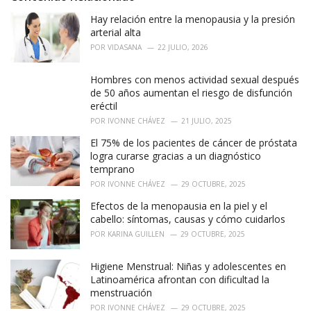
e
Hay relación entre la menopausia y la presión
s
:
arterial alta
POR
VIDASANA
22 JULIO, 2026
Hombres con menos actividad sexual después
de 50 años aumentan el riesgo de disfunción
eréctil
POR
IVONNE CHÁVEZ
21 JULIO, 2025
El 75% de los pacientes de cáncer de próstata
logra curarse gracias a un diagnóstico
temprano
POR
IVONNE CHÁVEZ
29 OCTUBRE, 2025
Efectos de la menopausia en la piel y el
cabello: síntomas, causas y cómo cuidarlos
POR
KARINA GUILLEN
29 OCTUBRE, 2025
Higiene Menstrual: Niñas y adolescentes en
Latinoamérica afrontan con dificultad la
menstruación
POR
IVONNE CHÁVEZ
29 OCTUBRE, 2025