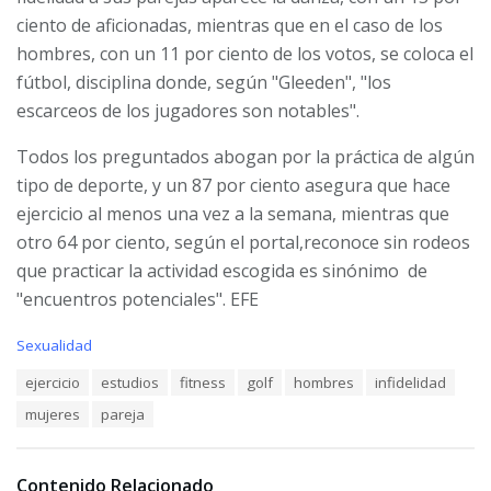
ciento de aficionadas, mientras que en el caso de los
hombres, con un 11 por ciento de los votos, se coloca el
fútbol, disciplina donde, según "Gleeden", "los
escarceos de los jugadores son notables".
Todos los preguntados abogan por la práctica de algún
tipo de deporte, y un 87 por ciento asegura que hace
ejercicio al menos una vez a la semana, mientras que
otro 64 por ciento, según el portal,reconoce sin rodeos
que practicar la actividad escogida es sinónimo de
"encuentros potenciales". EFE
C
Sexualidad
a
T
ejercicio
estudios
fitness
golf
hombres
infidelidad
t
a
e
mujeres
pareja
g
g
s
o
:
r
i
Contenido Relacionado