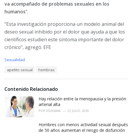
va acompañado de problemas sexuales en los
humanos
".
"Esta investigación proporciona un modelo animal del
deseo sexual inhibido por el dolor que ayuda a que los
científicos estudien este síntoma importante del dolor
crónico", agregó. EFE
C
Sexualidad
a
T
apetito sexual
hembras
t
a
e
g
g
s
o
Contenido Relacionado
:
r
i
Hay relación entre la menopausia y la presión
e
arterial alta
s
POR
VIDASANA
22 JULIO, 2026
:
Hombres con menos actividad sexual después
de 50 años aumentan el riesgo de disfunción