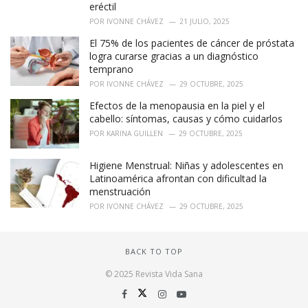
eréctil
POR
IVONNE CHÁVEZ
21 JULIO, 2025
El 75% de los pacientes de cáncer de próstata
logra curarse gracias a un diagnóstico
temprano
POR
IVONNE CHÁVEZ
29 OCTUBRE, 2025
Efectos de la menopausia en la piel y el
cabello: síntomas, causas y cómo cuidarlos
POR
KARINA GUILLEN
29 OCTUBRE, 2025
Higiene Menstrual: Niñas y adolescentes en
Latinoamérica afrontan con dificultad la
menstruación
POR
IVONNE CHÁVEZ
29 OCTUBRE, 2025
BACK TO TOP
© 2025 Revista Vida Sana