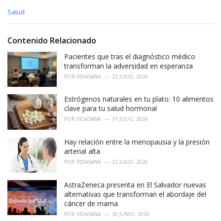
C
Salud
a
t
e
Contenido Relacionado
g
o
Pacientes que tras el diagnóstico médico
r
transforman la adversidad en esperanza
i
POR
VIDASANA
22 JULIO, 2026
e
s
Estrógenos naturales en tu plato: 10 alimentos
:
clave para tu salud hormonal
POR
VIDASANA
31 JULIO, 2026
Hay relación entre la menopausia y la presión
arterial alta
POR
VIDASANA
22 JULIO, 2026
AstraZeneca presenta en El Salvador nuevas
alternativas que transforman el abordaje del
cáncer de mama
POR
VIDASANA
30 JUNIO, 2026