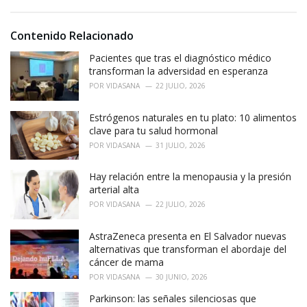
s
o
:
r
i
Contenido Relacionado
e
Pacientes que tras el diagnóstico médico
s
:
transforman la adversidad en esperanza
POR
VIDASANA
22 JULIO, 2026
Estrógenos naturales en tu plato: 10 alimentos
clave para tu salud hormonal
POR
VIDASANA
31 JULIO, 2026
Hay relación entre la menopausia y la presión
arterial alta
POR
VIDASANA
22 JULIO, 2026
AstraZeneca presenta en El Salvador nuevas
alternativas que transforman el abordaje del
cáncer de mama
POR
VIDASANA
30 JUNIO, 2026
Parkinson: las señales silenciosas que