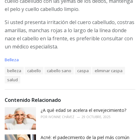
cuello cabelludo con las yemas de los dedos, mantenga
el pelo y cuello cabelludo limpio.
Si usted presenta irritación del cuero cabelludo, costras
amarillas, manchas rojas a lo largo de la línea donde
nace el cabello en la frente, es preferible consultar con
un médico especialista.
C
Belleza
a
T
belleza
cabello
cabello sano
caspa
eliminar caspa
t
a
e
salud
g
g
s
o
:
r
i
Contenido Relacionado
e
¿A qué edad se acelera el envejecimiento?
s
:
POR
IVONNE CHÁVEZ
29 OCTUBRE, 2025
Acné: el padecimiento de la piel más común