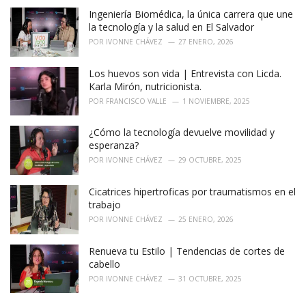
i
Ingeniería Biomédica, la única carrera que une
e
la tecnología y la salud en El Salvador
s
POR
IVONNE CHÁVEZ
27 ENERO, 2026
:
Los huevos son vida | Entrevista con Licda.
Karla Mirón, nutricionista.
POR
FRANCISCO VALLE
1 NOVIEMBRE, 2025
¿Cómo la tecnología devuelve movilidad y
esperanza?
POR
IVONNE CHÁVEZ
29 OCTUBRE, 2025
Cicatrices hipertroficas por traumatismos en el
trabajo
POR
IVONNE CHÁVEZ
25 ENERO, 2026
Renueva tu Estilo | Tendencias de cortes de
cabello
POR
IVONNE CHÁVEZ
31 OCTUBRE, 2025