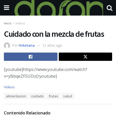
Inicio
Videos
Cuidado con la mezcla de frutas
Por
VidaSana
12 años ago
[youtube]https://www.youtube.com/watch?
v=yBbqeZFSUDo[/youtube]
C
Videos
a
T
alimentacion
cuidado
frutas
salud
t
a
e
g
g
s
o
Contenido Relacionado
:
r