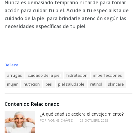
Nunca es demasiado temprano ni tarde para tomar
acción para cuidar tu piel. Acude a tu especialista de
cuidado de la piel para brindarle atención según las
necesidades específicas de tu piel.
C
Belleza
a
T
arrugas
cuidado de la piel
hidratacion
imperfecciones
t
a
e
mujer
nutricion
piel
piel saludable
retinol
skincare
g
g
s
o
:
r
i
Contenido Relacionado
e
¿A qué edad se acelera el envejecimiento?
s
:
POR
IVONNE CHÁVEZ
29 OCTUBRE, 2025