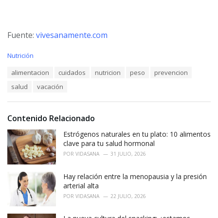
Fuente:
vivesanamente.com
C
Nutrición
a
T
alimentacion
cuidados
nutricion
peso
prevencion
t
a
e
salud
vacación
g
g
s
o
:
r
i
Contenido Relacionado
e
Estrógenos naturales en tu plato: 10 alimentos
s
:
clave para tu salud hormonal
POR
VIDASANA
31 JULIO, 2026
Hay relación entre la menopausia y la presión
arterial alta
POR
VIDASANA
22 JULIO, 2026