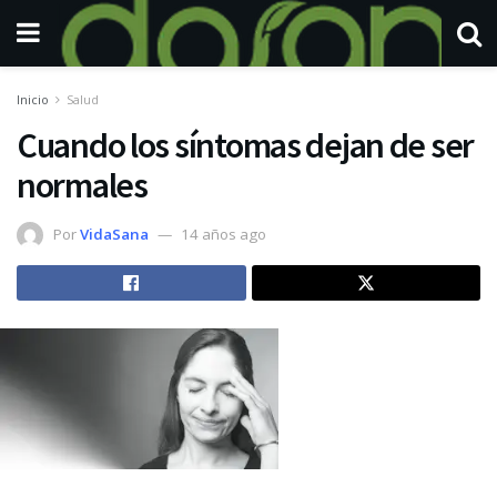
Inicio
Salud
Cuando los síntomas dejan de ser
normales
Por
VidaSana
14 años ago