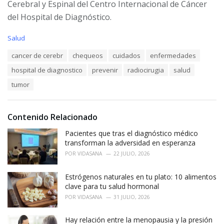
Cerebral y Espinal del Centro Internacional de Cáncer
del Hospital de Diagnóstico.
C
Salud
a
T
cancer de cerebr
chequeos
cuidados
enfermedades
t
a
e
hospital de diagnostico
prevenir
radiocirugia
salud
g
g
s
o
tumor
:
r
i
e
Contenido Relacionado
s
:
Pacientes que tras el diagnóstico médico
transforman la adversidad en esperanza
POR
VIDASANA
22 JULIO, 2026
Estrógenos naturales en tu plato: 10 alimentos
clave para tu salud hormonal
POR
VIDASANA
31 JULIO, 2026
Hay relación entre la menopausia y la presión