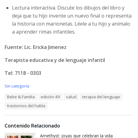
Lectura interactiva. Discute los dibujos del libro y
deja que tu hijo invente un nuevo final o representa
la historia con marionetas. Léele a tu hijo y anímalo
a aprender rimas infantiles.
Fuente: Lic. Ericka Jimenez
Terapista educativa y de lenguaje infantil
Tel: 7118 - 0303
C
Sin categoría
a
T
Bebe & Familia
edición 49
salud
terapia del lenguaje
t
a
e
trastornos del habla
g
g
s
o
:
r
i
Contenido Relacionado
e
Amethyst: joyas que celebran la vida
s