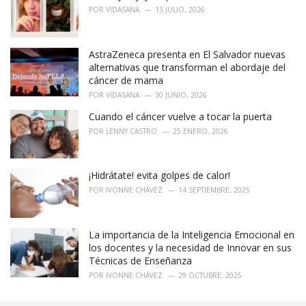
:
POR
VIDASANA
13 JULIO, 2026
AstraZeneca presenta en El Salvador nuevas
alternativas que transforman el abordaje del
cáncer de mama
POR
VIDASANA
30 JUNIO, 2026
Cuando el cáncer vuelve a tocar la puerta
POR
LENNY CASTRO
25 ENERO, 2026
¡Hidrátate! evita golpes de calor!
POR
IVONNE CHÁVEZ
14 SEPTIEMBRE, 2025
La importancia de la Inteligencia Emocional en
los docentes y la necesidad de Innovar en sus
Técnicas de Enseñanza
POR
IVONNE CHÁVEZ
29 OCTUBRE, 2025