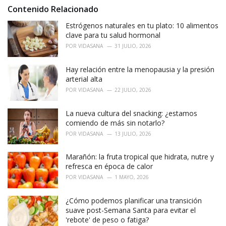
s
o
Contenido Relacionado
:
r
i
Estrógenos naturales en tu plato: 10 alimentos
e
clave para tu salud hormonal
s
POR
VIDASANA
31 JULIO, 2026
:
Hay relación entre la menopausia y la presión
arterial alta
POR
VIDASANA
22 JULIO, 2026
La nueva cultura del snacking: ¿estamos
comiendo de más sin notarlo?
POR
VIDASANA
13 JULIO, 2026
Marañón: la fruta tropical que hidrata, nutre y
refresca en época de calor
POR
VIDASANA
1 MAYO, 2026
¿Cómo podemos planificar una transición
suave post-Semana Santa para evitar el
'rebote' de peso o fatiga?