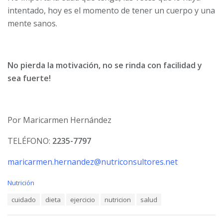
intentado, hoy es el momento de tener un cuerpo y una
mente sanos.
No pierda la motivación, no se rinda con facilidad y
sea fuerte!
Por Maricarmen Hernández
TELÉFONO:
2235-7797
maricarmen.hernandez@nutriconsultores.net
C
Nutrición
a
T
cuidado
dieta
ejercicio
nutricion
salud
t
a
e
g
g