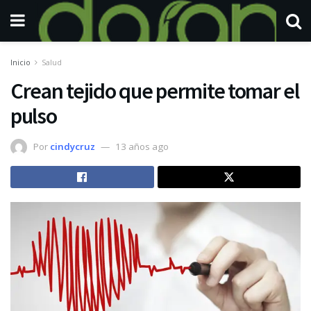
Inicio
Salud
Crean tejido que permite tomar el
pulso
Por
cindycruz
13 años ago