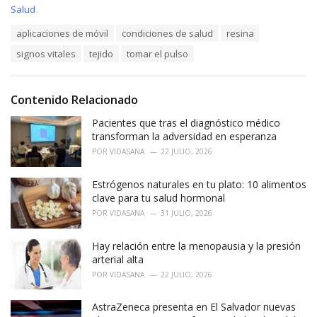
C
Salud
a
T
aplicaciones de móvil
condiciones de salud
resina
t
a
e
signos vitales
tejido
tomar el pulso
g
g
s
o
:
r
i
Contenido Relacionado
e
Pacientes que tras el diagnóstico médico
s
:
transforman la adversidad en esperanza
POR
VIDASANA
22 JULIO, 2026
Estrógenos naturales en tu plato: 10 alimentos
clave para tu salud hormonal
POR
VIDASANA
31 JULIO, 2026
Hay relación entre la menopausia y la presión
arterial alta
POR
VIDASANA
22 JULIO, 2026
AstraZeneca presenta en El Salvador nuevas