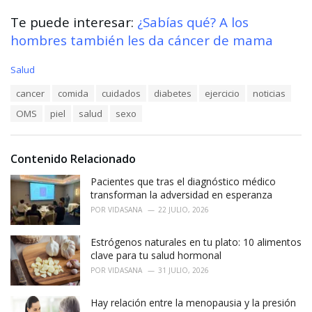
Te puede interesar:
¿Sabías qué? A los
hombres también les da cáncer de mama
C
Salud
a
T
cancer
comida
cuidados
diabetes
ejercicio
noticias
t
a
e
OMS
piel
salud
sexo
g
g
s
o
:
r
i
Contenido Relacionado
e
Pacientes que tras el diagnóstico médico
s
:
transforman la adversidad en esperanza
POR
VIDASANA
22 JULIO, 2026
Estrógenos naturales en tu plato: 10 alimentos
clave para tu salud hormonal
POR
VIDASANA
31 JULIO, 2026
Hay relación entre la menopausia y la presión