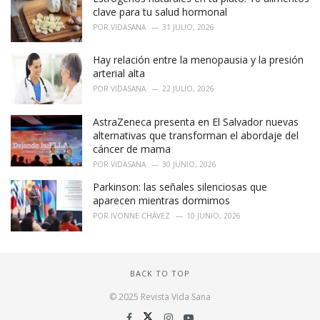
clave para tu salud hormonal
POR
VIDASANA
31 JULIO, 2026
Hay relación entre la menopausia y la presión
arterial alta
POR
VIDASANA
22 JULIO, 2026
AstraZeneca presenta en El Salvador nuevas
alternativas que transforman el abordaje del
cáncer de mama
POR
VIDASANA
30 JUNIO, 2026
Parkinson: las señales silenciosas que
aparecen mientras dormimos
POR
IVONNE CHÁVEZ
10 JUNIO, 2026
BACK TO TOP
© 2025 Revista Vida Sana