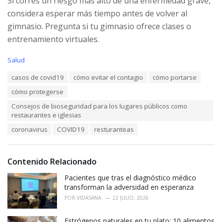
Si corres un riesgo más alto de una enfermedad grave,
considera esperar más tiempo antes de volver al
gimnasio. Pregunta si tu gimnasio ofrece clases o
entrenamiento virtuales.
C
Salud
a
T
casos de covid19
cómo evitar el contagio
cómo portarse
t
a
e
cómo protegerse
g
g
s
o
Consejos de bioseguridad para los lugares públicos como
:
r
restaurantes e iglesias
i
coronavirus
COVID19
resturanteas
e
s
:
Contenido Relacionado
Pacientes que tras el diagnóstico médico
transforman la adversidad en esperanza
POR
VIDASANA
22 JULIO, 2026
Estrógenos naturales en tu plato: 10 alimentos