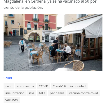
Magdalena, en Cerdeña, ya se ha vacunado al 50 por
ciento de la población.
C
Salud
a
T
capri
coronavirus
COVID
Covid-19
inmunidad
t
a
e
inmunización
isla
italia
pandemia
vacuna contra covid
g
g
s
o
vacunas
:
r