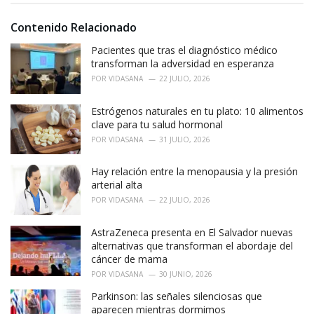
i
e
Contenido Relacionado
s
:
Pacientes que tras el diagnóstico médico
transforman la adversidad en esperanza
POR
VIDASANA
22 JULIO, 2026
Estrógenos naturales en tu plato: 10 alimentos
clave para tu salud hormonal
POR
VIDASANA
31 JULIO, 2026
Hay relación entre la menopausia y la presión
arterial alta
POR
VIDASANA
22 JULIO, 2026
AstraZeneca presenta en El Salvador nuevas
alternativas que transforman el abordaje del
cáncer de mama
POR
VIDASANA
30 JUNIO, 2026
Parkinson: las señales silenciosas que
aparecen mientras dormimos